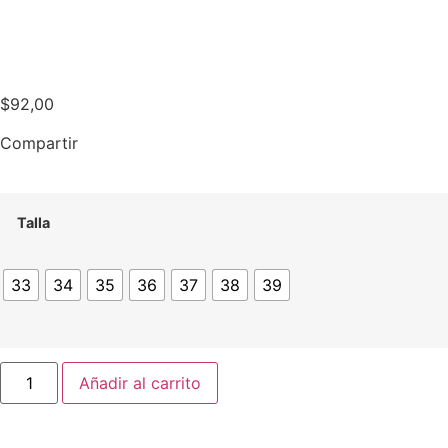
$
92,00
Compartir
Talla
33
34
35
36
37
38
39
Añadir al carrito