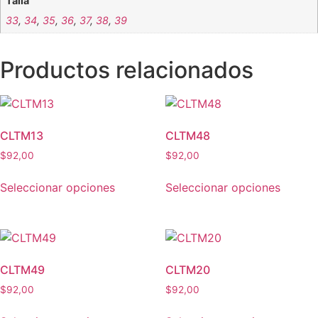
Talla
33
,
34
,
35
,
36
,
37
,
38
,
39
Productos relacionados
CLTM13
CLTM48
$
92,00
$
92,00
Este
Este
Seleccionar opciones
Seleccionar opciones
producto
produc
tiene
tiene
múltiples
múltipl
variantes.
variant
Las
Las
CLTM49
CLTM20
opciones
opcion
$
92,00
$
92,00
se
se
Este
Este
pueden
puede