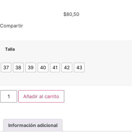
$
80,50
Compartir
Talla
37
38
39
40
41
42
43
Añadir al carrito
Información adicional