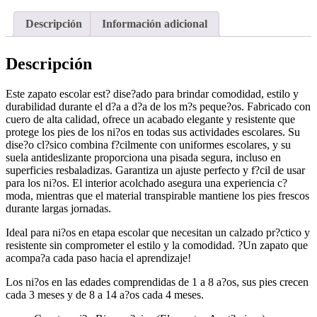
Descripción
Información adicional
Descripción
Este zapato escolar est? dise?ado para brindar comodidad, estilo y
durabilidad durante el d?a a d?a de los m?s peque?os. Fabricado con
cuero de alta calidad, ofrece un acabado elegante y resistente que
protege los pies de los ni?os en todas sus actividades escolares. Su
dise?o cl?sico combina f?cilmente con uniformes escolares, y su
suela antideslizante proporciona una pisada segura, incluso en
superficies resbaladizas. Garantiza un ajuste perfecto y f?cil de usar
para los ni?os. El interior acolchado asegura una experiencia c?
moda, mientras que el material transpirable mantiene los pies frescos
durante largas jornadas.
Ideal para ni?os en etapa escolar que necesitan un calzado pr?ctico y
resistente sin comprometer el estilo y la comodidad. ?Un zapato que
acompa?a cada paso hacia el aprendizaje!
Los ni?os en las edades comprendidas de 1 a 8 a?os, sus pies crecen
cada 3 meses y de 8 a 14 a?os cada 4 meses.