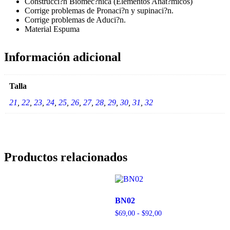
Construcci?n Biomec?nica (Elementos Anat?micos)
Corrige problemas de Pronaci?n y supinaci?n.
Corrige problemas de Aduci?n.
Material Espuma
Información adicional
Talla
21
,
22
,
23
,
24
,
25
,
26
,
27
,
28
,
29
,
30
,
31
,
32
Productos relacionados
BN02
$
69,00
-
$
92,00